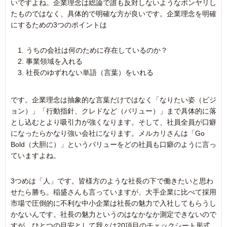
いですよね。企業理念は総論で誰も反対しないようなボンヤリし
たものではなく、具体的で明確な方が良いです。企業理念を明確
にするための3つのポイントは
うちの会社は何のために存在しているのか？
事業領域を入れる
社長のゆずれない単語（言葉）をいれる
です。企業理念は抽象的な言葉だけではなく「なりたい姿（ビジ
ョン）」「行動指針、クレドなど（バリュー）」まで具体的に落
とし込むとより吸引力が強くなります。そして、社員全員が口癖
になったらかなり強い会社になります。メルカリさんは「Go
Bold（大胆に）」というバリューをどの社員も口癖のように言っ
ていますよね。
3つめは「人」です。皆様方のような社長の下で働きたいと思わ
せたら勝ち。稲盛さんも言っていますが、大手企業に比べて採用
市場で圧倒的に不利な中小企業は社長の魅力で入社してもらうし
かないんです。社長の魅力というのはなかなか測定できないので
すが、ひとつの目安として我々は20項目のチェックシート形式