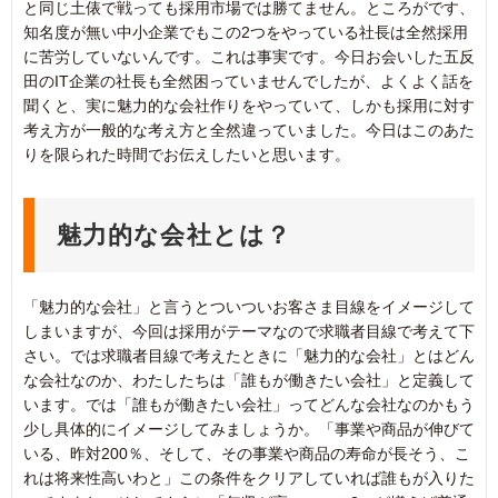
と同じ土俵で戦っても採用市場では勝てません。ところがです、
知名度が無い中小企業でもこの2つをやっている社長は全然採用
に苦労していないんです。これは事実です。今日お会いした五反
田のIT企業の社長も全然困っていませんでしたが、よくよく話を
聞くと、実に魅力的な会社作りをやっていて、しかも採用に対す
考え方が一般的な考え方と全然違っていました。今日はこのあた
りを限られた時間でお伝えしたいと思います。
魅力的な会社とは？
「魅力的な会社」と言うとついついお客さま目線をイメージして
しまいますが、今回は採用がテーマなので求職者目線で考えて下
さい。では求職者目線で考えたときに「魅力的な会社」とはどん
な会社なのか、わたしたちは「誰もが働きたい会社」と定義して
います。では「誰もが働きたい会社」ってどんな会社なのかもう
少し具体的にイメージしてみましょうか。「事業や商品が伸びて
いる、昨対200％、そして、その事業や商品の寿命が長そう、こ
れは将来性高いわと」この条件をクリアしていれば誰もが入りた