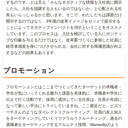
するのです。とは言え「そんなネガティブな情報を入社前に開示
したら、入社を躊躇する人もいるのではないか」と心配される社
長もいらっしゃるかと思います。そこで、わたしたちは課題だけ
開示するのではなく、3年後の改革イメージをセットで提示する
ことによってネガティブインパクトを消すということをオススメ
しています。このプロセスは、入社を検討している人にポジティ
ブな印象を与えるだけではなく、改革案づくりに参加した社員に
経営者感覚を身につけさせられる、会社に対する帰属意識が向上
するなどの効果もあります。
プロモーション
プロモーションとはここまでつくってきたターゲットの求職者・
学生が気にいってくれる魅力と課題を具体的に、求職者や学生に
伝えて行く活動です。採用に成功している社長は、社長が先頭に
なって新しい手法にトライしていますね。ここ最近だと、ビズリ
ーチさんのようなダイレクトリクルーティング、社員の友人知人
をターゲティングしていくリファラルリクルーティング、過去の
退職者をターゲティングするアルムナイ採用、Wantedlyのよう