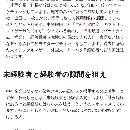
（体育会系、社長や幹部の出身校、etc）など細かく絞ってター
ゲティングしています。地方の高卒に絞って成功しているIT会
社、全国に57校しかない高専に絞って採用活動を展開している
会社などがあります。中途採用だと「年齢と経験度」のマトリッ
クスが一般的ですが、やっている会社は、雇用形態（パートタイ
ム、福業）、経験職種（究極は社員の友人知人）、言語など様々
な条件を入れて独自のターゲティングをしています。過去に辞め
た人やシングルマザー、外国人、キャバクラ経験者なども実は狙
い目です。
未経験者と経験者の隙間を狙え
中小企業はなかなか業務スキルの高い人を採用するのに苦労しま
すが、わたしたちは「未経験者と経験者の間」つまり「社会経験
はあるけど業務経験はない人を狙う」というのをオススメしてい
ます。特にわたしたちが注目しているのは次の3つの条件に当て
はまる人。