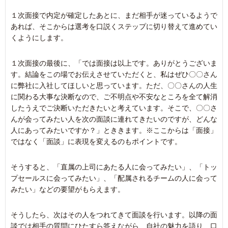
１次面接で内定が確定したあとに、まだ相手が迷っているようで
あれば、そこからは選考を口説くステップに切り替えて進めてい
くようにします。
１次面接の最後に、「では面接は以上です。ありがとうございま
す。結論をこの場でお伝えさせていただくと、私はぜひ〇〇さん
に弊社に入社してほしいと思っています。ただ、〇〇さんの人生
に関わる大事な決断なので、ご不明点や不安なところを全て解消
したうえでご決断いただきたいと考えています。そこで、〇〇さ
んが会ってみたい人を次の面談に連れてきたいのですが、どんな
人にあってみたいですか？」とききます。※ここからは「面接」
ではなく「面談」に表現を変えるのもポイントです。
そうすると、「直属の上司にあたる人に会ってみたい」、「トッ
プセールスに会ってみたい」、「配属されるチームの人に会って
みたい」などの要望がもらえます。
そうしたら、次はその人をつれてきて面談を行います。以降の面
談では相手の質問にひたすら答えながら、自社の魅力を語り、口